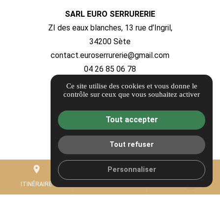
SARL EURO SERRURERIE
ZI des eaux blanches, 13 rue d’Ingril,
34200 Sète
contact.euroserrurerie@gmail.com
04 26 85 06 78
Ce site utilise des cookies et vous donne le
ITINÉRAIRE
contrôle sur ceux que vous souhaitez activer
Guide local
Tout accepter
Informations complémentaires
Mentions légales
Tout refuser
Politique de confidentialité
place
mail
call
Personnaliser
Gestion des cookies
ITINÉRAIRE
CONTACTEZ-NOUS
04 26 85 06 78