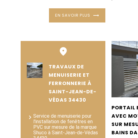
EN SAVOIR PLUS
TRAVAUX DE
MENUISERIE ET
FERRONNERIE À
SAINT-JEAN-DE-
VÉDAS 34430
PORTAIL 
AVEC MO
Service de menuiserie pour
l'installation de fenêtres en
SUR MESU
PVC sur mesure de la marque
BAINS DA
Shuco à Saint-Jean-de-Védas