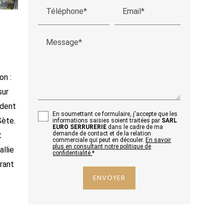
Téléphone*
Email*
R
Message*
on :
sur
ident
En soumettant ce formulaire, j'accepte que les
Sète.
informations saisies soient traitées par
SARL
EURO SERRURERIE
dans le cadre de ma
demande de contact et de la relation
t
commerciale qui peut en découler.
En savoir
plus en consultant notre politique de
allie
confidentialité.
*
rant