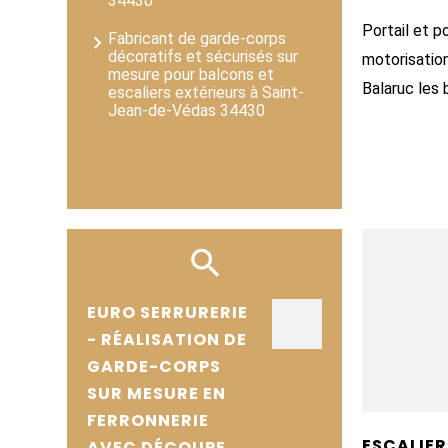
34430
Portail et p
Fabricant de garde-corps
décoratifs et sécurisés sur
motorisatio
mesure pour balcons et
Balaruc les 
escaliers extérieurs à Saint-
Jean-de-Védas 34430
EURO SERRURERIE
- RÉALISATION DE
GARDE-CORPS
SUR MESURE EN
FERRONNERIE
ESCALIER
AVEC DÉCOUPE