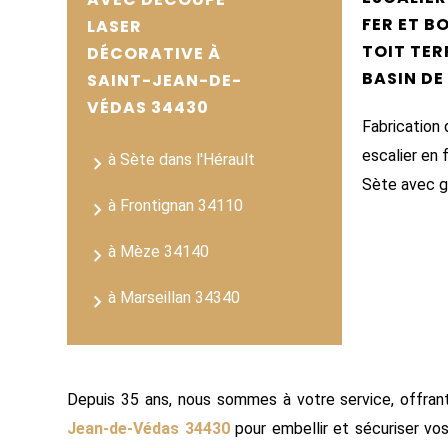
FER ET B
LASER
TOIT TER
DÉCORATIVE À
BASIN DE
SAINT-JEAN-DE-
VÉDAS 34430
Fabrication 
escalier en 
à Sète dans l'Hérault
Sète avec 
à Frontignan 34110
à Mèze 34140
à Marseillan 34340
Depuis 35 ans, nous sommes à votre service, offran
Jean-de-Védas 34430
pour embellir et sécuriser vos