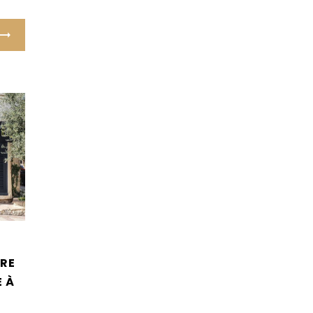
RE
 À