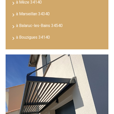
à Mèze 34140
à Marseillan 34340
à Balaruc-les-Bains 34540
à Bouzigues 34140