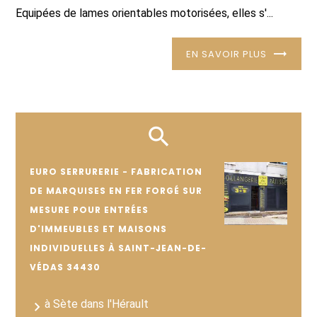
Equipées de lames orientables motorisées, elles s'...
EN SAVOIR PLUS
EURO SERRURERIE - FABRICATION
DE MARQUISES EN FER FORGÉ SUR
MESURE POUR ENTRÉES
D'IMMEUBLES ET MAISONS
INDIVIDUELLES À SAINT-JEAN-DE-
VÉDAS 34430
à Sète dans l'Hérault