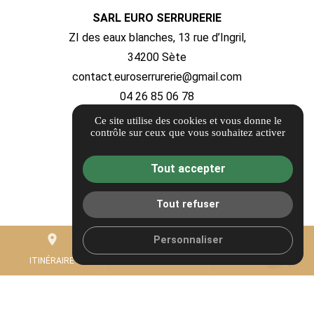
SARL EURO SERRURERIE
ZI des eaux blanches, 13 rue d’Ingril,
34200 Sète
contact.euroserrurerie@gmail.com
04 26 85 06 78
Ce site utilise des cookies et vous donne le
ITINÉRAIRE
contrôle sur ceux que vous souhaitez activer
Guide local
Tout accepter
Informations complémentaires
Mentions légales
Tout refuser
Politique de confidentialité
place
mail
call
Personnaliser
Gestion des cookies
ITINÉRAIRE
CONTACTEZ-NOUS
04 26 85 06 78